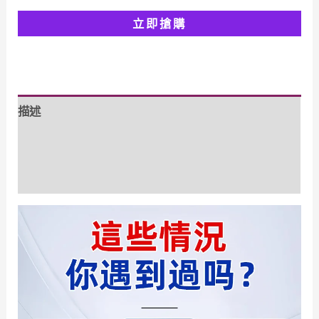
始
前
立即搶購
價
價
格：
格：
NT$1,598.00。
NT$799.00。
描述
額外資訊
評價 (0)