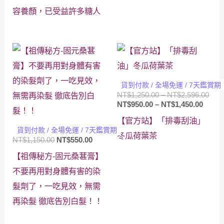
容養顏，已受益許多糖人
貨到付款 / 全場免運 / 7天鑑賞期
價
NT$
1,250.00
–
NT$
2,596.00
價
格
NT$
950.00
–
NT$
1,450.00
格
範
【官方站】「排毒刮油」
範
圍：
貨到付款 / 全場免運 / 7天鑑賞期
圍：
NT$1
冬瓜荷葉茶
原
目
NT$
1,150.00
NT$
550.00
NT$95
到
始
前
到
NT$2
【祖傳秘方-固元桑葚膏】
價
價
NT$1,
格：
格：
不要再用對身體有害的染
NT$1,150.00。
NT$550.00。
髮劑了，一吃見效，無需
再染髮 徹底告別白髮！！