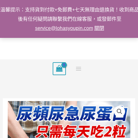
溫馨提示：支持貨到付款+免郵費+七天無理由退換貨！收到商
後有任何疑問請聯繫我們在線客服，或發郵件至
service@lohasyoupin.com
關閉
跳
至
主
要
內
容