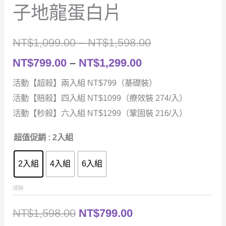
子地龍蛋白片
價
NT$
1,099.00
–
NT$
1,598.00
價
格
NT$
799.00
–
NT$
1,299.00
格
範
活動【超殺】兩入組 NT$799（基礎裝）
活動【賠殺】四入組 NT$1099（療效裝 274/入）
範
圍：
活動【秒殺】六入組 NT$1299（鞏固裝 216/入）
圍：
NT$1,099.00
超值促銷
: 2入組
NT$799.00
到
到
NT$1,598.00
2入組
4入組
6入組
NT$1,299.00
清除
原
目
NT$
1,598.00
NT$
799.00