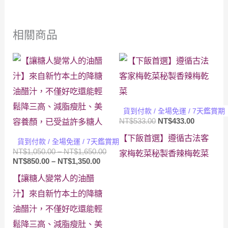
相關商品
貨到付款 / 全場免運 / 7天鑑賞期
原
目
NT$
533.00
NT$
433.00
始
前
【下飯首選】遵循古法客
價
價
貨到付款 / 全場免運 / 7天鑑賞期
格：
格：
價
NT$
1,050.00
–
NT$
1,650.00
家梅乾菜秘製香辣梅乾菜
NT$533.00。
NT$433.
價
格
NT$
850.00
–
NT$
1,350.00
格
範
【讓糖人變常人的油醋
範
圍：
圍：
NT$1,050.00
汁】來自新竹本土的降糖
NT$850.00
到
油醋汁，不僅好吃還能輕
到
NT$1,650.00
NT$1,350.00
鬆降三高、減脂瘦肚、美