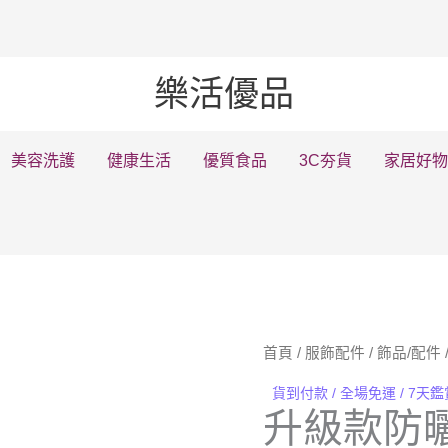
樂活優品
美容洗護
健康生活
優質食品
3C夯貨
家居好
首頁
/
服飾配件
/
飾品/配件
貨到付款 / 全場免運 / 7天
升級款防