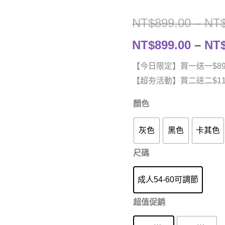
NT$
899.00
–
NT
NT$
899.00
–
NT
【今日限定】買一送一$89
【超夯活動】買二送二$11
顏色
灰色
黑色
卡其色
尺碼
成人54-60可調節
超值促銷