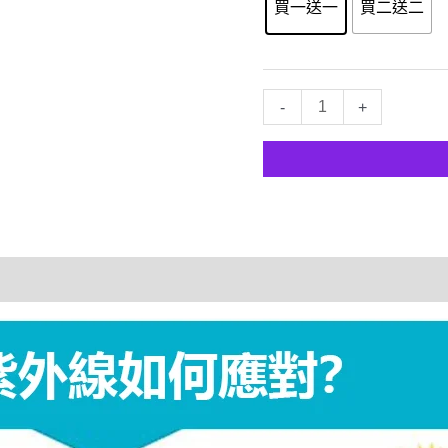
買一送一
買二送二
升
-
+
級
款
防
曬
遮
臉
漁
夫
帽
數
量