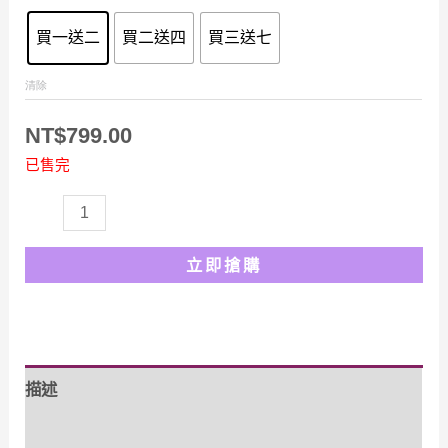
到
買一送二
買二送四
買三送七
NT$1,399.00
清除
NT$
799.00
已售完
【天
然
立即搶購
胰
島
素】
天
描述
然
零
額外資訊