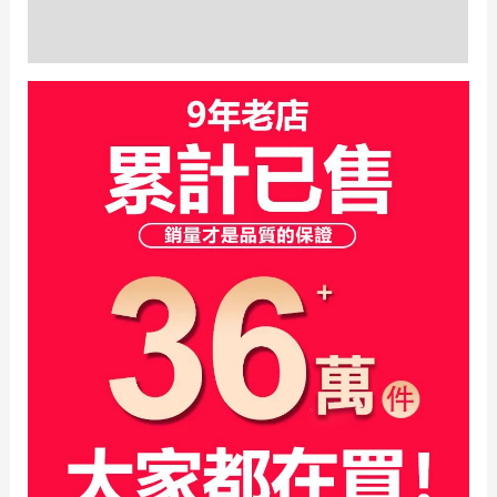
添
加
評價 (0)
黑
椰
棗
數
量