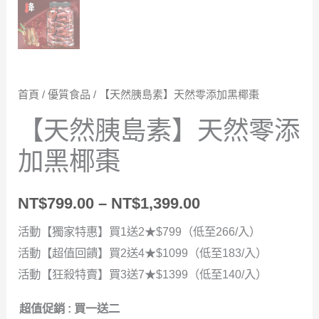
首頁
/
優質食品
/ 【天然胰島素】天然零添加黑椰棗
【天然胰島素】天然零添
加黑椰棗
價
NT$
799.00
–
NT$
1,399.00
格
活動【獨家特惠】買1送2★$799（低至266/入）
活動【超值回饋】買2送4★$1099（低至183/入）
範
活動【狂殺特賣】買3送7★$1399（低至140/入）
圍：
超值促銷
: 買一送二
NT$799.00