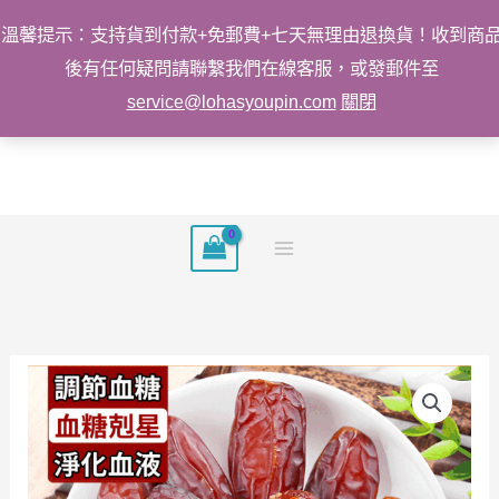
溫馨提示：支持貨到付款+免郵費+七天無理由退換貨！收到商
後有任何疑問請聯繫我們在線客服，或發郵件至
service@lohasyoupin.com
關閉
跳
至
主
要
內
容