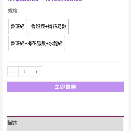
格
範
規格
範
圍：
魯班經
魯班經+梅花易數
圍：
NT$1,199.00
魯班經+梅花易數+水龍經
NT$899.00
到
到
NT$1,798.00
NT$1,499.00
【風
-
+
水
立即搶購
大
師
巨
作】
描述
天