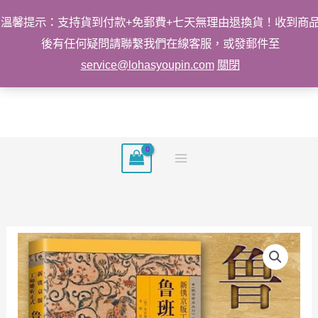
溫馨提示：支持貨到付款+免郵費+七天無理由退換貨！收到商
後有任何疑問請聯繫我們在線客服，或發郵件至
service@lohasyoupin.com
關閉
跳
至
主
要
內
容