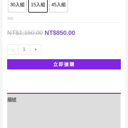
到
NT$1,350.00
30入組
15入組
45入組
NT$1,350.00
清除
原
目
NT$
1,150.00
NT$
850.00
始
前
怡
-
+
價
價
稼
立即搶購
獨
格：
格：
家
NT$1,150.00。
NT$850.00。
秘
制
描述
萬
能
額外資訊
小
炒
評價 (0)