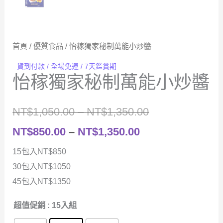
首頁
/
優質食品
/ 怡稼獨家秘制萬能小炒醬
貨到付款 / 全場免運 / 7天鑑賞期
怡稼獨家秘制萬能小炒醬
價
NT$
1,050.00
–
NT$
1,350.00
價
格
NT$
850.00
–
NT$
1,350.00
格
範
15包入NT$850
30包入NT$1050
範
圍：
45包入NT$1350
圍：
NT$1,050.00
超值促銷
: 15入組
NT$850.00
到