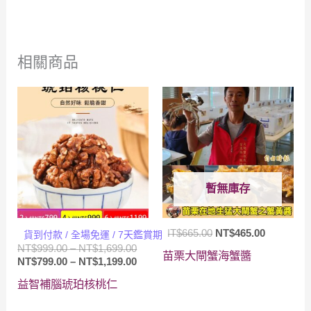
相關商品
暫無庫存
原
目
NT$
665.00
NT$
465.00
貨到付款 / 全場免運 / 7天鑑賞期
始
前
價
NT$
999.00
–
NT$
1,699.00
苗栗大閘蟹海蟹醬
價
價
格
價
NT$
799.00
–
NT$
1,199.00
格：
格：
範
格
益智補腦琥珀核桃仁
NT$665.00。
NT$465.
圍：
範
NT$999.00
圍：