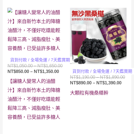
到
NT$799.00
NT$1,699.00
到
NT$1,199.00
貨到付款 / 全場免運 / 7天鑑賞期
價
NT$
1,050.00
–
NT$
1,650.00
價
格
貨到付款 / 全場免運 / 7天鑑賞期
NT$
850.00
–
NT$
1,350.00
格
範
價
NT$
1,190.00
–
NT$
1,890.00
【讓糖人變常人的油醋
範
圍：
價
格
NT$
890.00
–
NT$
1,390.00
圍：
NT$1,050.00
格
範
汁】來自新竹本土的降糖
大顆粒有機桑椹幹
NT$850.00
到
範
圍：
油醋汁，不僅好吃還能輕
到
NT$1,650.00
圍：
NT$1
NT$1,350.00
NT$89
到
鬆降三高、減脂瘦肚、美
到
NT$1
容養顏，已受益許多糖人
NT$1,