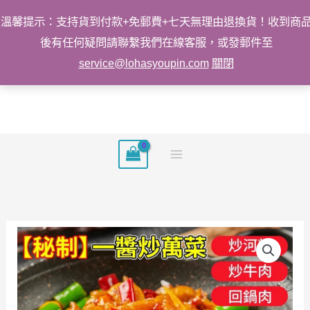
溫馨提示：支持貨到付款+免郵費+七天無理由退換貨！收到商
後有任何疑問請聯繫我們在線客服，或發郵件至
service@lohasyoupin.com
關閉
跳
至
主
要
內
容