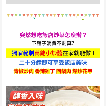
醬
數
量