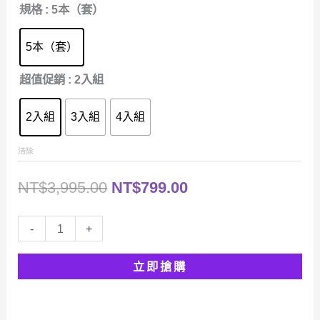
規格
: 5本（套）
到
NT$799.00
NT$3,995.00
到
5本（套）
NT$1,099.00
超值促銷
: 2入組
2入組
3入組
4入組
清除
原
目
NT$
3,995.00
NT$
799.00
始
前
時
-
+
價
價
光
立即搶購
學
格：
格：
幼
NT$3,995.00。
NT$799.00。
兒