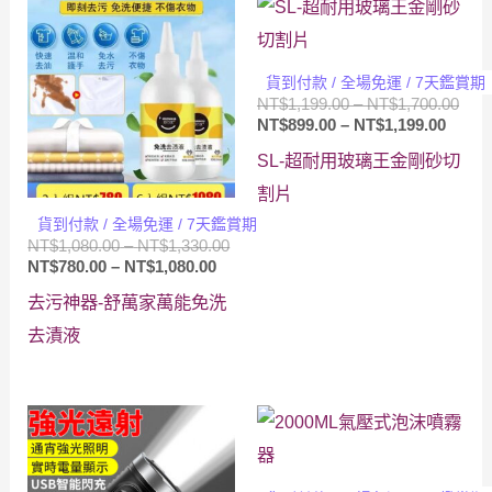
貨到付款 / 全場免運 / 7天鑑賞期
價
NT$
1,199.00
–
NT$
1,700.00
價
格
NT$
899.00
–
NT$
1,199.00
格
範
SL-超耐用玻璃王金剛砂切
範
圍：
圍：
NT$1
割片
NT$89
到
貨到付款 / 全場免運 / 7天鑑賞期
到
NT$1
價
NT$
1,080.00
–
NT$
1,330.00
NT$1,
價
格
NT$
780.00
–
NT$
1,080.00
格
範
去污神器-舒萬家萬能免洗
範
圍：
圍：
NT$1,080.00
去漬液
NT$780.00
到
到
NT$1,330.00
NT$1,080.00