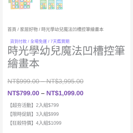
首頁
/
家居好物
/ 時光學幼兒魔法凹槽控筆繪畫本
貨到付款 / 全場免運 / 7天鑑賞期
時光學幼兒魔法凹槽控筆
繪畫本
價
NT$
999.00
–
NT$
3,995.00
格
價
NT$
799.00
–
NT$
1,099.00
範
格
【超夯活動】2入組$799
【限時促銷】3入組$999
圍：
範
【狂殺特價】4入組$1099
NT$999.00
圍：