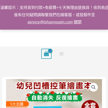
溫馨提示：支持貨到付款+免郵費+七天無理由退換貨！收到商
後有任何疑問請聯繫我們在線客服，或發郵件至
service@lohasyoupin.com
關閉
跳
至
主
要
內
容