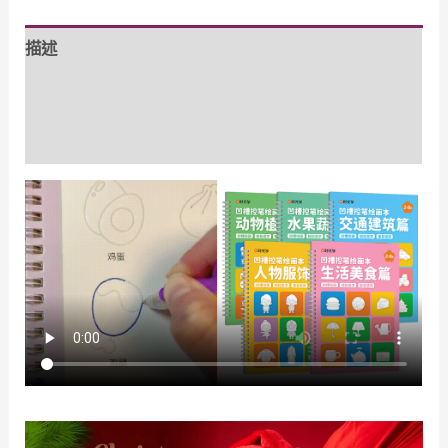
魔
描述
法
凹
額外資訊
槽
控
評價 (0)
筆
繪
畫
本
數
量