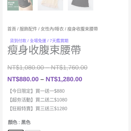
首頁
/
服飾配件
/
女性內/睡衣
/ 瘦身收腹束腰帶
貨到付款 / 全場免運 / 7天鑑賞期
瘦身收腹束腰帶
價
NT$
1,080.00
–
NT$
1,760.00
價
格
NT$
880.00
–
NT$
1,280.00
格
範
【今日限定】買一送一$880
【超夯活動】買二送二$1080
範
圍：
【狂殺特賣】買三送三$1280
圍：
NT$1,080.00
顏色
: 黑色
NT$880.00
到