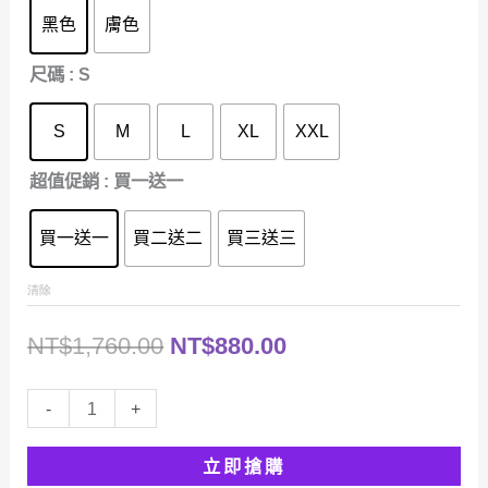
到
NT$1,760.00
黑色
膚色
NT$1,280.00
尺碼
: S
S
M
L
XL
XXL
超值促銷
: 買一送一
買一送一
買二送二
買三送三
清除
原
目
NT$
1,760.00
NT$
880.00
始
前
瘦
-
+
價
價
身
立即搶購
收
格：
格：