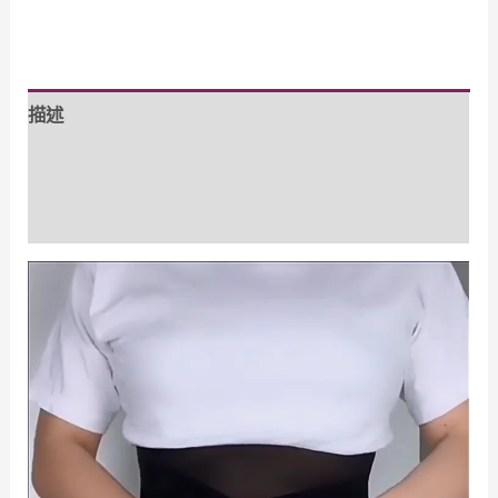
腹
NT$1,760.00。
NT$880.00。
束
腰
描述
帶
數
額外資訊
量
評價 (0)