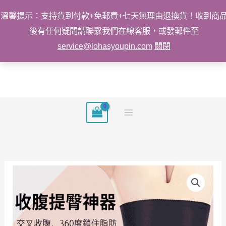
溫馨提示：支持貨到付款+免郵費+七天無理由退換貨！收到商
後有任何疑問請聯繫我們在線客服，或發郵件至
service@lohasyoupin.com
關閉
跳
至
主
要
內
容