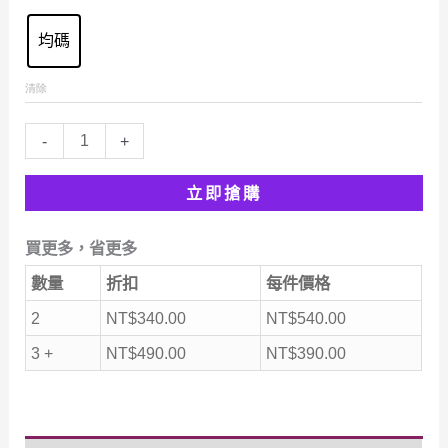
均碼
清除
【巨
-
+
顯
立即搶購
臉
小】
買更多，省更多
赫
數量
折扣
每件價格
本
風
2
NT$
340.00
NT$
540.00
防
3 +
NT$
490.00
NT$
390.00
曬
鴨
舌