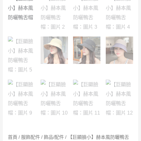
首頁
/
服飾配件
/
飾品/配件
/ 【巨顯臉小】赫本風防曬鴨舌