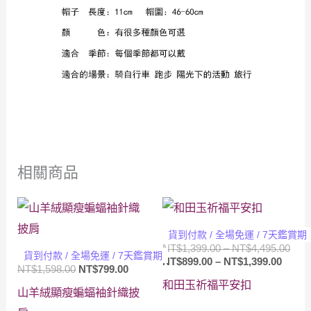
相關商品
貨到付款 / 全場免運 / 7天鑑賞期
價
NT$
1,399.00
–
NT$
4,495.00
貨到付款 / 全場免運 / 7天鑑賞期
價
格
NT$
899.00
–
NT$
1,399.00
NT$
1,598.00
NT$
799.00
格
範
和田玉祈福平安扣
範
圍：
山羊絨顯瘦蝙蝠袖針織披
圍：
NT$1