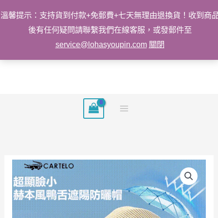
溫馨提示：支持貨到付款+免郵費+七天無理由退換貨！收到商
後有任何疑問請聯繫我們在線客服，或發郵件至
service@lohasyoupin.com
關閉
跳
至
主
要
內
容