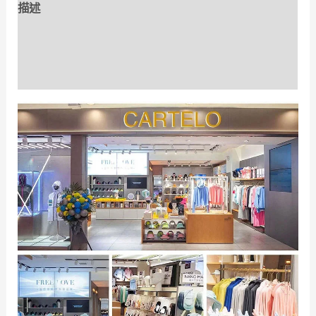
描述
帽
數
額外資訊
量
評價 (0)