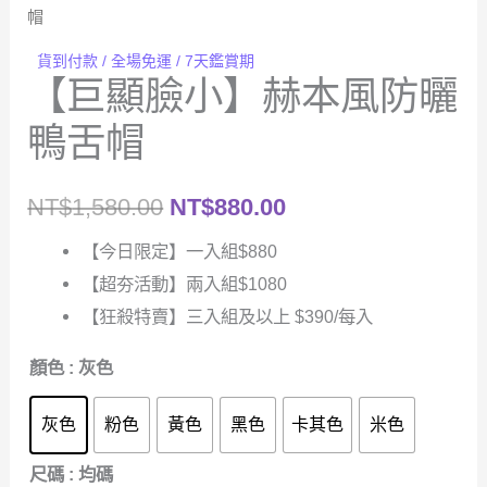
帽
貨到付款 / 全場免運 / 7天鑑賞期
【巨顯臉小】赫本風防曬
鴨舌帽
NT$
1,580.00
NT$
880.00
【今日限定】一入組$880
【超夯活動】兩入組$1080
【狂殺特賣】三入組及以上 $390/每入
顏色
: 灰色
灰色
粉色
黃色
黑色
卡其色
米色
尺碼
: 均碼