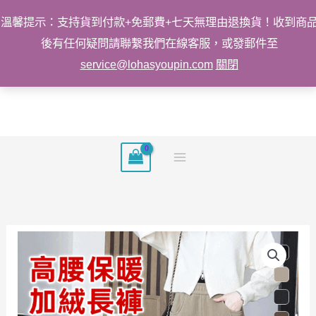
溫馨提示：支持貨到付款+免郵費+七天無理由退換貨！收到商
後有任何疑問請聯繫我們在線客服，或發郵件至
service@lohasyoupin.com
關閉
跳
至
主
要
內
容