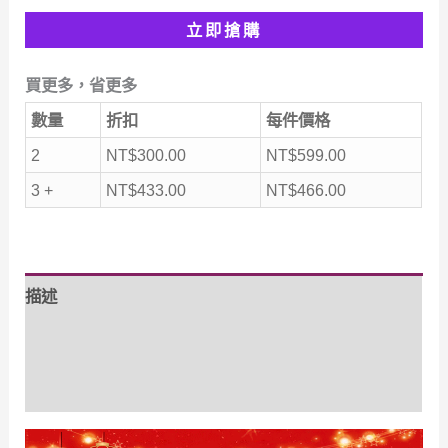
腰
立即搶購
保
暖
買更多，省更多
加
數量
折扣
每件價格
絨
長
2
NT$
300.00
NT$
599.00
褲
3 +
NT$
433.00
NT$
466.00
數
量
描述
額外資訊
評價 (0)