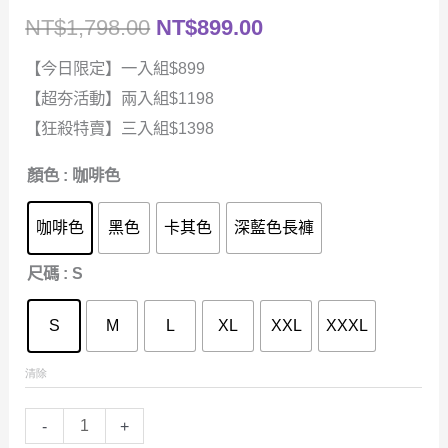
NT$
1,798.00
NT$
899.00
【今日限定】一入組$899
【超夯活動】兩入組$1198
【狂殺特賣】三入組$1398
顏色
: 咖啡色
咖啡色
黑色
卡其色
深藍色長褲
尺碼
: S
S
M
L
XL
XXL
XXXL
清除
高
-
+