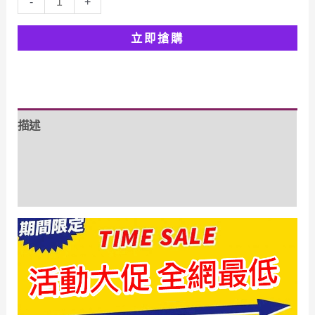
-
+
價
價
玫
立即搶購
黛
格：
格：
琳
NT$4,250.00。
NT$850.00。
緊
致
描述
抗
皺
額外資訊
眼
部
評價 (0)
精
華
油
數
量