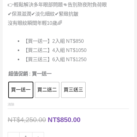
👉輕鬆解決多年眼部問題👊告別熬夜附負荷眼
範
圍：
✔保濕滋潤✔淡化細紋✔緊緻抗皺
圍：
NT$1,050.00
沒有眼紋瞬間年輕10歲🌈
NT$850.00
到
【買一送一】2入組 NT$850
到
NT$4,250.00
【買二送二】4入組 NT$1050
NT$1,250.00
【買三送三】6入組 NT$1250
超值促銷
: 買一送一
買一送一
買二送二
買三送三
清除
原
目
NT$
4,250.00
NT$
850.00
始
前
MAIGOOLE