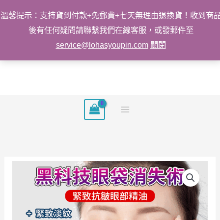
溫馨提示：支持貨到付款+免郵費+七天無理由退換貨！收到商
後有任何疑問請聯繫我們在線客服，或發郵件至
service@lohasyoupin.com
關閉
跳
至
主
要
內
容