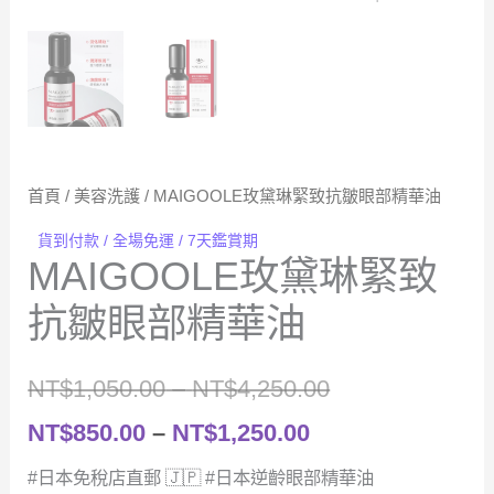
首頁
/
美容洗護
/ MAIGOOLE玫黛琳緊致抗皺眼部精華油
貨到付款 / 全場免運 / 7天鑑賞期
MAIGOOLE玫黛琳緊致
抗皺眼部精華油
價
NT$
1,050.00
–
NT$
4,250.00
價
格
NT$
850.00
–
NT$
1,250.00
格
範
#日本免稅店直郵 🇯🇵 #日本逆齡眼部精華油