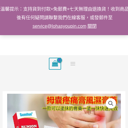
溫馨提示：支持貨到付款+免郵費+七天無理由退換貨！收到商
後有任何疑問請聯繫我們在線客服，或發郵件至
service@lohasyoupin.com
關閉
跳
至
主
要
內
容