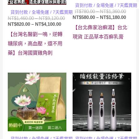
貨到付款 / 全場免運 / 7天鑑賞期
價
NT$
780.00
–
NT$
1,360.00
貨到付款 / 全場免運 / 7天鑑賞期
格
價
NT$
580.00
–
NT$
1,180.00
價
NT$
1,460.00
–
NT$
9,120.00
範
格
價
格
NT$
820.00
–
NT$
4,100.00
【台北彝家治癬湯】台北
圍：
範
格
範
【台灣名醫劉一鳴，逆轉
NT$78
圍：
範
圍：
現貨 正品草本百癬乳膏
到
NT$58
圍：
NT$1,460.00
糖尿病，高血壓，還不用
NT$1,
到
NT$820.00
到
NT$1,
藥】台灣國寶雞角刺
到
NT$9,120.00
NT$4,100.00
貨到付款 / 全場免運 / 7天鑑賞期
貨到付款 / 全場免運 / 7天鑑賞期