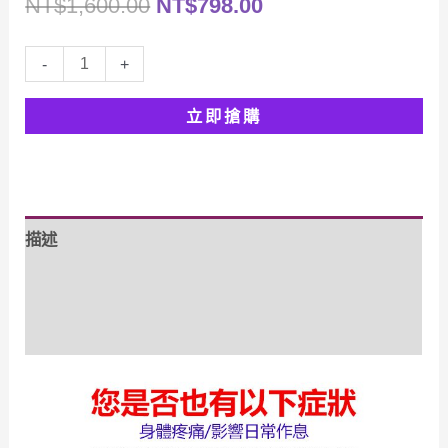
原
目
NT$
1,600.00
NT$
798.00
NT$1,198.00
始
前
Sumifun
-
+
價
價
拇
立即搶購
囊
格：
格：
疼
NT$1,600.00。
NT$798.00。
痛
風
描述
濕
膏
額外資訊
數
量
評價 (0)