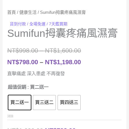
首頁
/
健康生活
/ Sumifun拇囊疼痛風濕膏
貨到付款 / 全場免運 / 7天鑑賞期
Sumifun拇囊疼痛風濕膏
價
NT$
998.00
–
NT$
1,600.00
格
價
NT$
798.00
–
NT$
1,198.00
範
格
直擊痛處 深入患處 不再復發
圍：
範
超值促銷
: 買二送一
NT$998.00
圍：
買二送一
買三送二
買四送三
到
NT$798.00
清除
NT$1,600.00
到