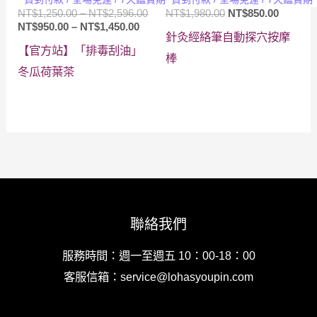
價
原
目
NT$
1,250.00
–
NT$
2,596.00
NT$
1,980.00
NT$
850.00
價
格
始
前
NT$
950.00
–
NT$
1,450.00
針灸經絡筆自動探穴按摩
格
範
價
價
【官方站】「排毒刮油」
範
圍：
格：
格：
棒
圍：
NT$1,250.00
NT$1,980.00。
NT$850
冬瓜荷葉茶
NT$950.00
到
到
NT$2,596.00
NT$1,450.00
聯絡我們
服務時間：週一至週五 10：00-18：00
客服信箱：service@lohasyoupin.com